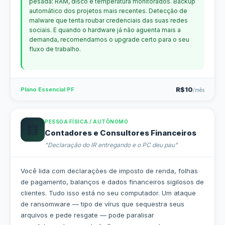
pesada: RAM, disco e temperatura monitorados. Backup
automático dos projetos mais recentes. Detecção de
malware que tenta roubar credenciais das suas redes
sociais. E quando o hardware já não aguenta mais a
demanda, recomendamos o upgrade certo para o seu
fluxo de trabalho.
R$10
Plano Essencial PF
/mês
PESSOA FÍSICA / AUTÔNOMO
🧮
Contadores e Consultores Financeiros
"Declaração do IR entregando e o PC deu pau"
Você lida com declarações de imposto de renda, folhas
de pagamento, balanços e dados financeiros sigilosos de
clientes. Tudo isso está no seu computador. Um ataque
de ransomware — tipo de vírus que sequestra seus
arquivos e pede resgate — pode paralisar