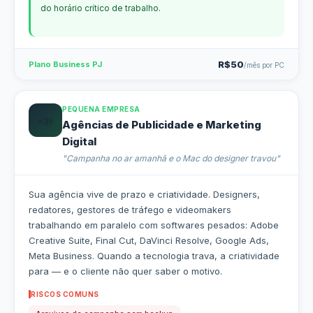
do horário crítico de trabalho.
R$50
Plano Business PJ
/mês por PC
PEQUENA EMPRESA
📣
Agências de Publicidade e Marketing
Digital
"Campanha no ar amanhã e o Mac do designer travou"
Sua agência vive de prazo e criatividade. Designers,
redatores, gestores de tráfego e videomakers
trabalhando em paralelo com softwares pesados: Adobe
Creative Suite, Final Cut, DaVinci Resolve, Google Ads,
Meta Business. Quando a tecnologia trava, a criatividade
para — e o cliente não quer saber o motivo.
RISCOS COMUNS