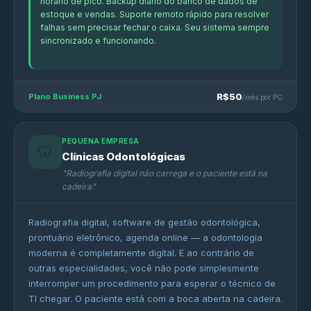
horário de pico. Backup diário do banco de dados de
estoque e vendas. Suporte remoto rápido para resolver
falhas sem precisar fechar o caixa. Seu sistema sempre
sincronizado e funcionando.
R$50
Plano Business PJ
/mês por PC
PEQUENA EMPRESA
🦷
Clínicas Odontológicas
"Radiografia digital não carrega e o paciente está na
cadeira"
Radiografia digital, software de gestão odontológica,
prontuário eletrônico, agenda online — a odontologia
moderna é completamente digital. E ao contrário de
outras especialidades, você não pode simplesmente
interromper um procedimento para esperar o técnico de
TI chegar. O paciente está com a boca aberta na cadeira.