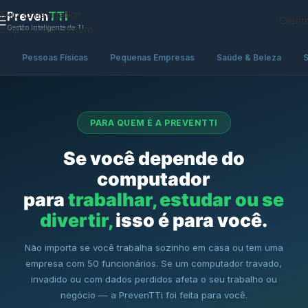
Skip to navigation
Preven
TTi
Client
Gestão Inteligente de TI
Skip to main content
Pessoas Físicas
Pequenas Empresas
Saúde & Beleza
S
PARA QUEM É A PREVENTTI
Se você depende do
computador
para
trabalhar, estudar ou se
divertir,
isso é para você.
Não importa se você trabalha sozinho em casa ou tem uma
empresa com 50 funcionários. Se um computador travado,
invadido ou com dados perdidos afeta o seu trabalho ou
negócio — a PrevenTTi foi feita para você.